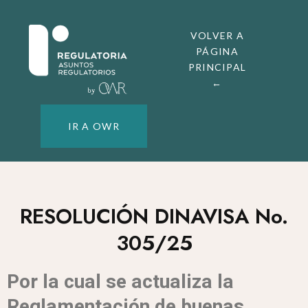
VOLVER A
PÁGINA
PRINCIPAL
←
IR A OWR
RESOLUCIÓN DINAVISA No.
305/25
Por la cual se actualiza la
Reglamentación de buenas