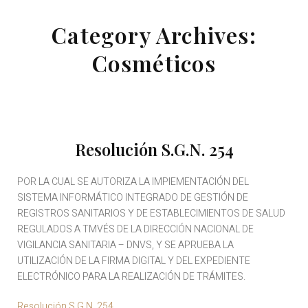
Category Archives:
Cosméticos
Resolución S.G.N. 254
POR LA CUAL SE AUTORIZA LA IMPIEMENTACIÓN DEL
SISTEMA INFORMÁTICO INTEGRADO DE GESTIÓN DE
REGISTROS SANITARIOS Y DE ESTABLECIMIENTOS DE SALUD
REGULADOS A TMVÉS DE LA DIRECCIÓN NACIONAL DE
VIGILANCIA SANITARIA – DNVS, Y SE APRUEBA LA
UTILIZACIÓN DE LA FIRMA DIGITAL Y DEL EXPEDIENTE
ELECTRÓNICO PARA LA REALIZACIÓN DE TRÁMITES.
Resolución S.G.N. 254